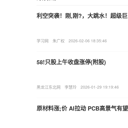
利空突袭！刚,刚?，大跳水！超级
学习网
朱广权
2026-02-06 18:35:46
58!只股上午收盘涨停(附股)
黑龙江东北网
李慧玲
2026-01-29 19:19:46
原材料涨;价 AI拉动 PCB高景气