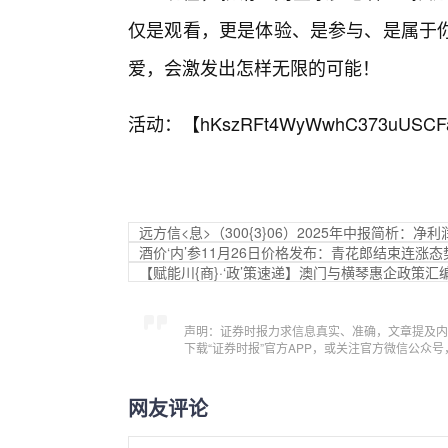
仅是观看，更是体验、是参与、是属于
爱，会激发出怎样无限的可能！
活动：【
hKszRFt4WyWwhC373uUSCF
远方信<息>（300{3}06）2025年中报简析：净
酒价‘内’参11月26日价格发布：青花郎结束连涨态
【赋能川{商}·‘政’策速递】澳门与横琴惠企政策汇
声明：证券时报力求信息真实、准确，文章提及内
下载“证券时报”官方APP，或关注官方微信公众
网友评论