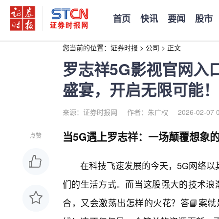
首页
快讯
要闻
股市
您当前的位置：
证券时报
>
公司
>
正文
罗志祥5G影视官网入
盛宴，开启无限可能！
来源：证券时报网
作者：朱广权
2026-02-07 
当5G遇上罗志祥：一场颠覆想象
点赞
在科技飞速发展的今天，5G网络以
们的生活方式。而当这股强大的技术浪潮
合，又会激荡出怎样的火花？答📘案就