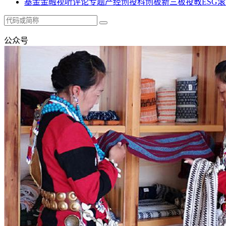
基金
金融
视听
评论
专题
产经
创投
科创板
新三板
投教
ESG
滚
公众号