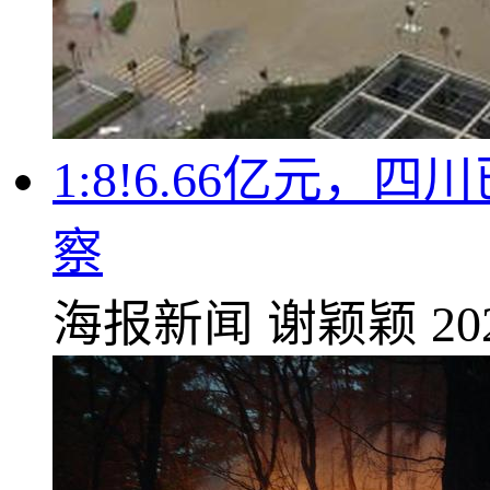
1:8!6.66亿元
察
海报新闻
谢颖颖
20