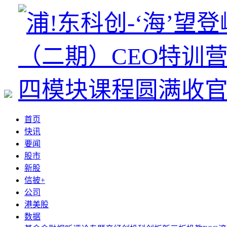
首页
快讯
要闻
股市
新股
信披+
公司
港美股
数据