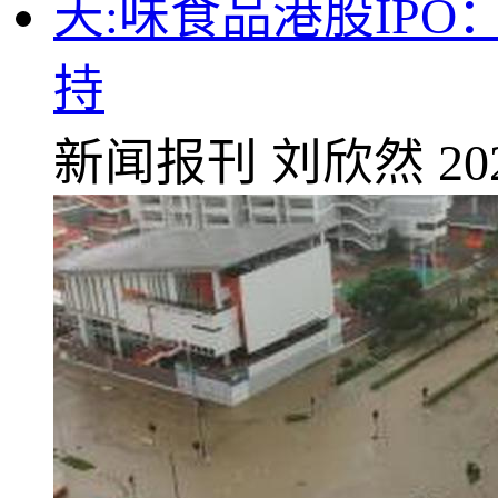
天:味食品港股IP
持
新闻报刊
刘欣然
20