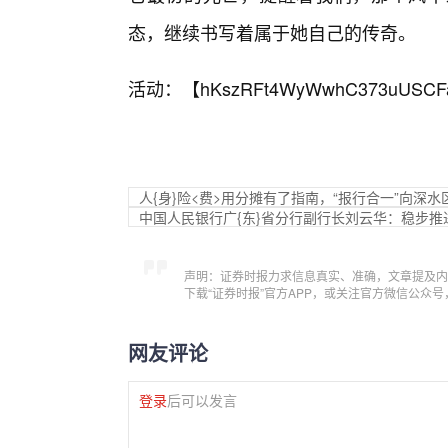
态，继续书写着属于她自己的传奇。
活动：【
hKszRFt4WyWwhC373uUSCF
人{身}险<费>用分摊有了指南，“报行合一”向深水
中国人民银行广{东}省分行副行长刘云华：稳步
声明：证券时报力求信息真实、准确，文章提及内
下载“证券时报”官方APP，或关注官方微信公众
网友评论
登录
后可以发言