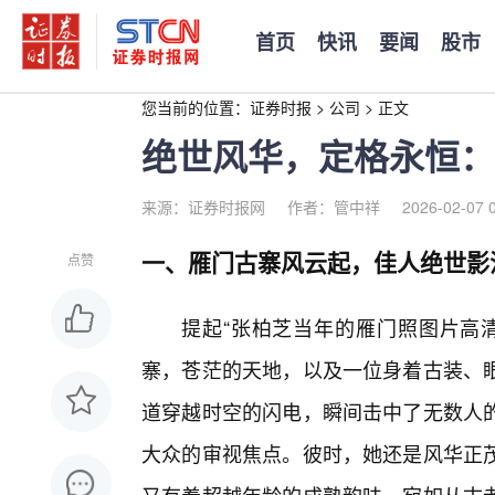
首页
快讯
要闻
股市
您当前的位置：
证券时报
>
公司
>
正文
绝世风华，定格永恒：
来源：证券时报网
作者：管中祥
2026-02-07 
一、雁门古寨风云起，佳人绝世影
点赞
提起“张柏芝当年的雁门照图片高
寨，苍茫的天地，以及一位身着古装、
道穿越时空的闪电，瞬间击中了无数人
大众的审视焦点。彼时，她还是风华正