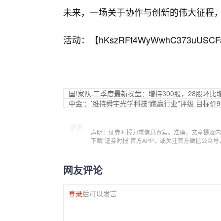
未来，一场关于协作与创新的伟大征程
活动：【
hKszRFt4WyWwhC373uUSCF
国!家队.二季度最新操盘：增持300股，28股环比
中金‘：’维持舜宇光学科技“跑赢行业”评级 目标价9
声明：证券时报力求信息真实、准确，文章提及内
下载“证券时报”官方APP，或关注官方微信公众
网友评论
登录
后可以发言